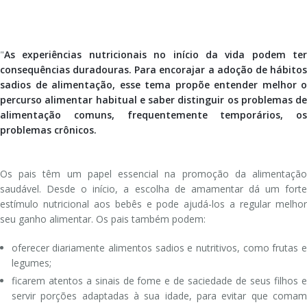
Enfermagem Pediátrica
Consulta do Sono
"
As experiências nutricionais no início da vida podem ter
Gastroenterologia Pediátrica
Psicologia da Infância e da Adolescência
consequências duradouras. Para encorajar a adoção de hábitos
sadios de alimentação, esse tema propõe entender melhor o
Genética Médica
Psicologia Educaional
percurso alimentar habitual e saber distinguir os problemas de
alimentação comuns, frequentemente temporários, os
Medicina Dentária
Terapia da Fala
problemas crônicos.
Nefrologia Pediátrica
Terapia Ocupacional
Os pais têm um papel essencial na promoção da alimentação
Nutrição
Fisioterapia
saudável. Desde o início, a escolha de amamentar dá um forte
estímulo nutricional aos bebês e pode ajudá-los a regular melhor
ORL Infantil
Acompanhamento Pedagógico Especializado
seu ganho alimentar. Os pais também podem:
Ortopedia Infantil
oferecer diariamente alimentos sadios e nutritivos, como frutas e
legumes;
Patologia Respiratória
ficarem atentos a sinais de fome e de saciedade de seus filhos e
servir porções adaptadas à sua idade, para evitar que comam