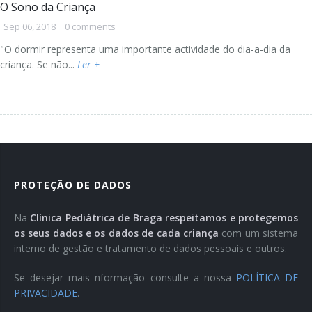
O Sono da Criança
Sep 06, 2018
0 comments
"O dormir representa uma importante actividade do dia-a-dia da
criança. Se não...
Ler +
PROTEÇÃO DE DADOS
Na
Clínica Pediátrica de Braga respeitamos e protegemos
os seus dados e os dados de cada criança
com um sistema
interno de gestão e tratamento de dados pessoais e outros.
Se desejar mais nformação consulte a nossa
POLÍTICA DE
PRIVACIDADE
.