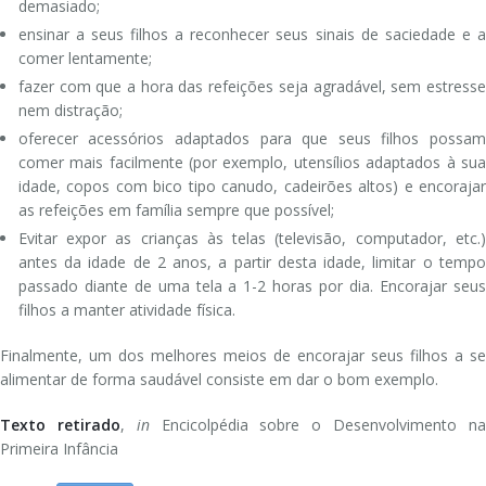
Pediatria Geral
demasiado;
ensinar a seus filhos a reconhecer seus sinais de saciedade e a
Pneumologia Pediátrica
comer lentamente;
fazer com que a hora das refeições seja agradável, sem estresse
Podologia
nem distração;
oferecer acessórios adaptados para que seus filhos possam
comer mais facilmente (por exemplo, utensílios adaptados à sua
idade, copos com bico tipo canudo, cadeirões altos) e encorajar
as refeições em família sempre que possível;
Evitar expor as crianças às telas (televisão, computador, etc.)
antes da idade de 2 anos, a partir desta idade, limitar o tempo
passado diante de uma tela a 1-2 horas por dia. Encorajar seus
filhos a manter atividade física.
Finalmente, um dos melhores meios de encorajar seus filhos a se
alimentar de forma saudável consiste em dar o bom exemplo.
Texto retirado
,
in
Encicolpédia sobre o Desenvolvimento n
Primeira Infância